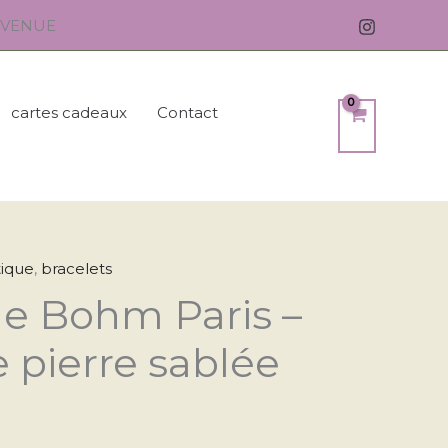
ENVENUE
cartes cadeaux
Contact
ique
,
bracelets
Plage
e Bohm Paris –
de
e pierre sablée
prix :
13,50 €
à