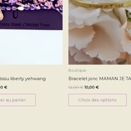
o
p
êt
ch
su
la
p
d
pr
Boutique
tissu liberty yehwang
Bracelet jonc MAMAN JE T
00
€
12,00
€
10,00
€
er au panier
Choix des options