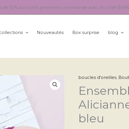
ez de 10% sur votre première commande avec le code BI
 collections
Nouveautés
Box surprise
blog
boucles d'oreilles
,
Bout
quantité
Ensembl
de
Ensemble
Aliciann
Bohm
Paris
bleu
-
Alicianne