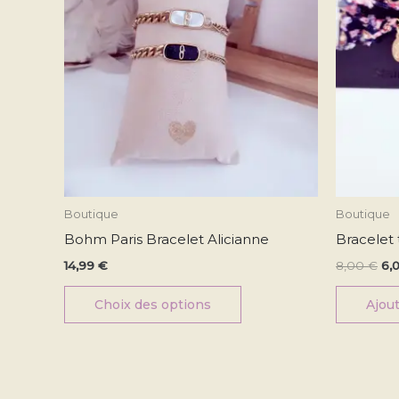
options
peuvent
être
choisies
sur
la
page
du
produit
Boutique
Boutique
Bohm Paris Bracelet Alicianne
Bracelet 
14,99
€
8,00
€
6,
Choix des options
Ajout