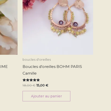
ptions
euvent
re
oisies
r
age
u
oduit
boucles d'oreilles
AIME
Boucles d’oreilles BOHM PARIS
Camille
Note
18,00
€
15,00
€
5.00
sur 5
Ajouter au panier