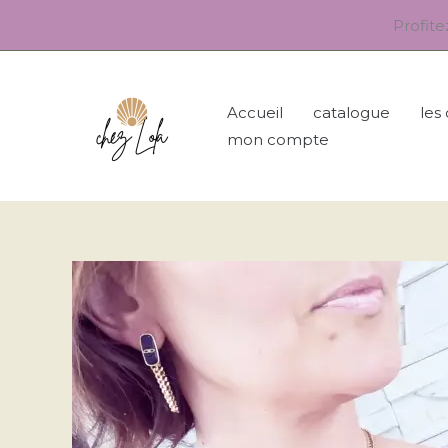
Aller
Profit
au
contenu
Accueil
catalogue
les
mon compte