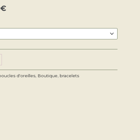
0
€
18,90 €
boucles d'oreilles
,
Boutique
,
bracelets