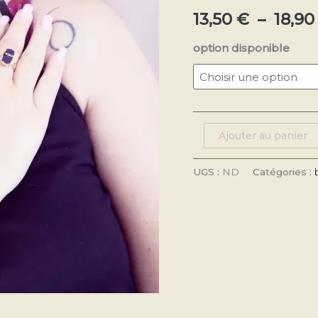
pierre
13,50
€
–
18,9
sablée
option disponible
bleu
Ajouter au panier
UGS :
ND
Catégories :