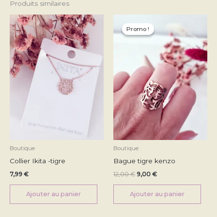
Produits similaires
Le
Le
prix
prix
Promo !
Promo !
initial
actuel
était :
est :
12,00 €.
9,00 €.
Boutique
Boutique
Collier Ikita -tigre
Bague tigre kenzo
7,99
€
12,00
€
9,00
€
Ajouter au panier
Ajouter au panier