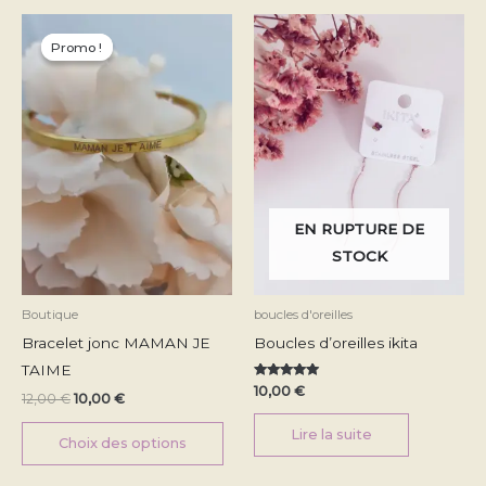
Le
Le
Ce
prix
prix
Promo !
Promo !
produit
initial
actuel
était :
est :
a
12,00 €.
10,00 €.
plusieurs
variations.
Les
options
peuvent
EN RUPTURE DE
être
STOCK
choisies
sur
Boutique
boucles d'oreilles
la
Bracelet jonc MAMAN JE
Boucles d’oreilles ikita
page
TAIME
du
Note
10,00
€
12,00
€
10,00
€
5.00
produit
sur 5
Lire la suite
Choix des options