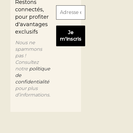
Restons
connectés,
pour profiter
d'avantages
exclusifs
Nous ne
spammons
pas !
Consultez
notre
politique
de
confidentialité
pour plus
d’informations.