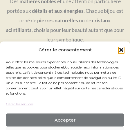
Des
matières nobles
et une attention particulière
portée aux
détails et aux énergies
. Chaque bijou est
orné de
pierres naturelles
ou de
cristaux
scintillants
, choisis pour leur beauté autant que pour
leur symbolique.
✨ Laissez-vous séduire par l’éclat apaisant de
Gérer le consentement
l’améthyste, la douceur de l’agate ou la lumière
Pour offrir les meilleures expériences, nous utilisons des technologies
telles que les cookies pour stocker et/ou accéder aux informations des
éternelle des cristaux.
appareils. Le fait de consentir à ces technologies nous permettra de
traiter des données telles que le comportement de navigation ou les ID
uniques sur ce site. Le fait de ne pas consentir ou de retirer son
Chez Lola, chaque bijou est une invitation à
sublimer
consentement peut avoir un effet négatif sur certaines caractéristiques
et fonctions.
ce que vous êtes déjà
: belle, unique, lumineuse.
Gérer les services
Accepter
Copyright © 2026 chez lola