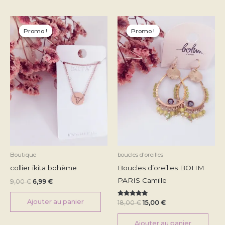
Le
Le
Le
Le
prix
prix
prix
prix
Promo !
Promo !
Promo !
Promo !
initial
actuel
initial
actuel
était :
est :
était :
est :
9,00 €.
6,99 €.
18,00 €.
15,00 €.
Boutique
boucles d'oreilles
collier ikita bohème
Boucles d’oreilles BOHM
PARIS Camille
9,00
€
6,99
€
Ajouter au panier
Note
18,00
€
15,00
€
5.00
sur 5
Ajouter au panier