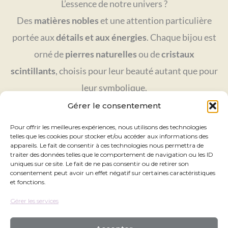
L’essence de notre univers ?
Des
matières nobles
et une attention particulière
portée aux
détails et aux énergies
. Chaque bijou est
orné de
pierres naturelles
ou de
cristaux
scintillants
, choisis pour leur beauté autant que pour
leur symbolique.
✨ Laissez-vous séduire par l’éclat apaisant de
Gérer le consentement
l’améthyste, la douceur de l’agate ou la lumière
Pour offrir les meilleures expériences, nous utilisons des technologies
telles que les cookies pour stocker et/ou accéder aux informations des
éternelle des cristaux.
appareils. Le fait de consentir à ces technologies nous permettra de
traiter des données telles que le comportement de navigation ou les ID
uniques sur ce site. Le fait de ne pas consentir ou de retirer son
Chez Lola, chaque bijou est une invitation à
sublimer
consentement peut avoir un effet négatif sur certaines caractéristiques
et fonctions.
ce que vous êtes déjà
: belle, unique, lumineuse.
Gérer les services