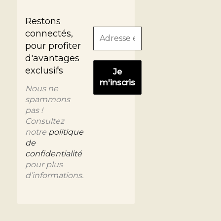
Restons
connectés,
pour profiter
d'avantages
exclusifs
Nous ne
spammons
pas !
Consultez
notre
politique
de
confidentialité
pour plus
d’informations.