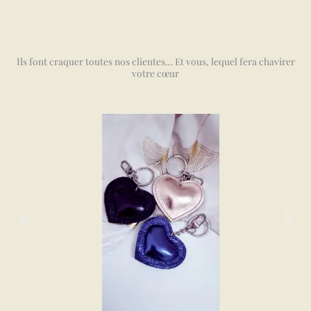
Ils font craquer toutes nos clientes… Et vous, lequel fera chavirer
votre cœur