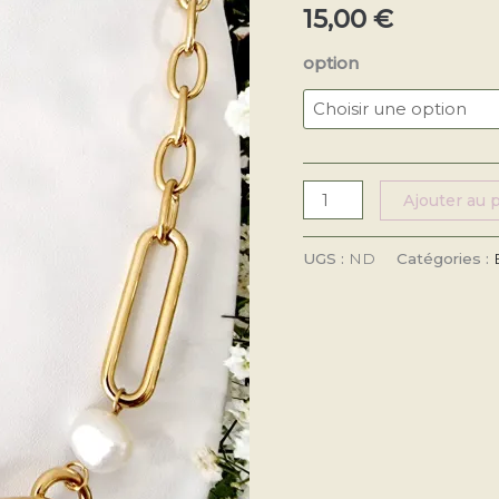
15,00
€
sur 5
basé sur
notation
option
client
Ajouter au 
UGS :
ND
Catégories :