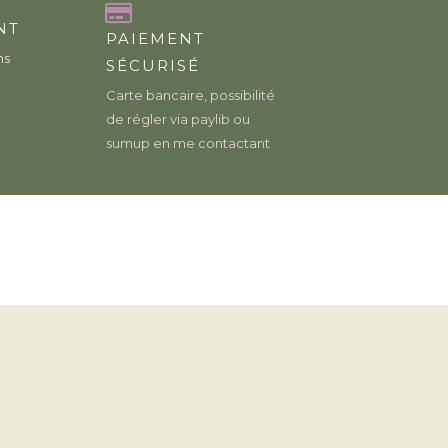
NT
PAIEMENT
ns
SÉCURISÉ
Carte bancaire, possibilité
de régler via paylib ou
sumup en me contactant