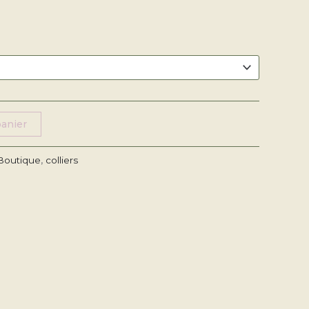
panier
Boutique
,
colliers