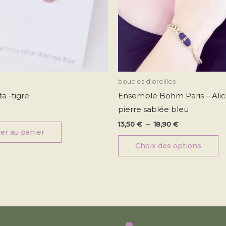
ch
su
la
p
d
pr
boucles d'oreilles
ta -tigre
Ensemble Bohm Paris – Alic
pierre sablée bleu
13,50
€
–
18,90
€
er au panier
Choix des options