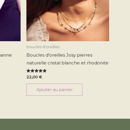
oisies
r
age
u
oduit
boucles d'oreilles
ianne
Boucles d’oreilles Josy pierres
naturelle cristal blanche et rhodonite
Note
22,00
€
5.00
sur 5
Ajouter au panier