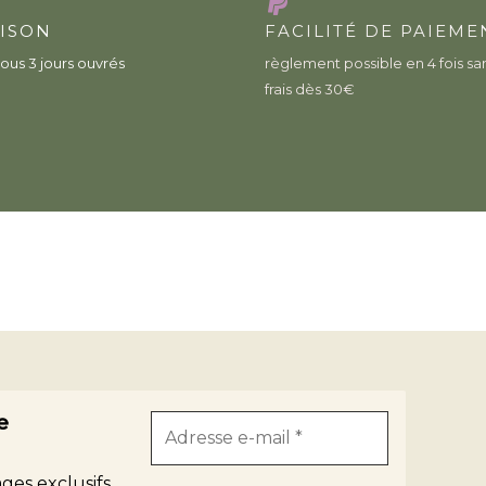
AISON
FACILITÉ DE PAIEME
ous 3 jours ouvrés
règlement possible en 4 fois sa
frais dès 30€
e
ges exclusifs