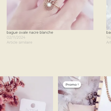
bague ovale nacre blanche
ba
02/11/2024
14
Article similaire
Art
Plage
C
de
Promo !
Promo !
pr
prix :
13,90 €
a
à
18,50 €
pl
va