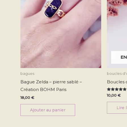
EN
bagues
boucles d'o
Bague Zelda – pierre sablé –
Boucles d’
Création BOHM Paris
Note
10,00
€
18,00
€
5.00
sur 5
Lire 
Ajouter au panier