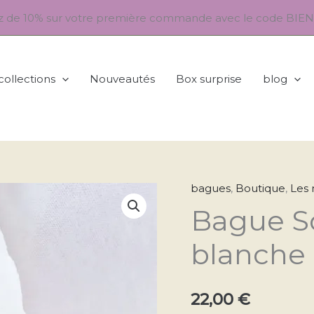
ez de 10% sur votre première commande avec le code BI
 collections
Nouveautés
Box surprise
blog
bagues
,
Boutique
,
Les
quantité
Bague So
de
Bague
blanche
Sorella
Nacre
blanche
22,00
€