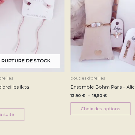
L
o
p
êt
ch
su
la
p
 RUPTURE DE STOCK
d
pr
reilles
boucles d'oreilles
oreilles ikita
Ensemble Bohm Paris – Alic
13,90
€
–
18,50
€
Choix des options
la suite