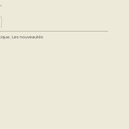
k
tique
,
Les nouveautés