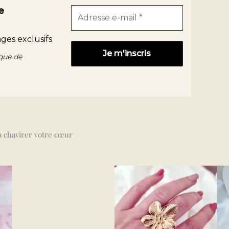
e
ges exclusifs
ique de
ra chavirer votre cœur