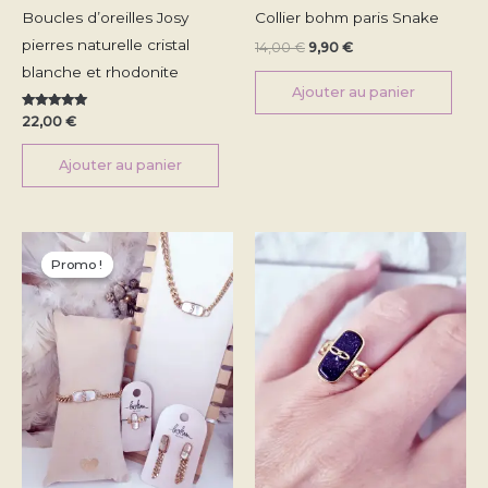
Boucles d’oreilles Josy
Collier bohm paris Snake
pierres naturelle cristal
14,00
€
9,90
€
blanche et rhodonite
Ajouter au panier
Note
22,00
€
5.00
sur 5
Ajouter au panier
Plage
Ce
de
Promo !
Promo !
produit
prix :
13,90 €
a
à
plusieurs
18,50 €
variations.
Les
options
peuvent
être