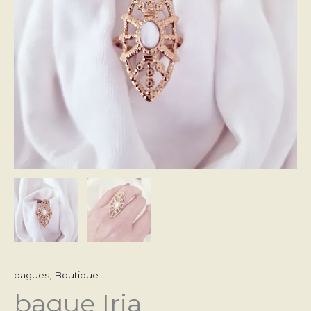
bagues
,
Boutique
bague Iria