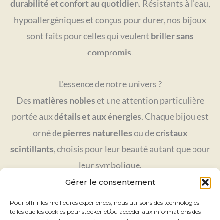
durabilité et confort au quotidien
. Résistants à l’eau,
hypoallergéniques et conçus pour durer, nos bijoux
sont faits pour celles qui veulent
briller sans
compromis
.
L’essence de notre univers ?
Des
matières nobles
et une attention particulière
portée aux
détails et aux énergies
. Chaque bijou est
orné de
pierres naturelles
ou de
cristaux
scintillants
, choisis pour leur beauté autant que pour
leur symbolique.
✨ Laissez-vous séduire par l’éclat apaisant de
Gérer le consentement
l’améthyste, la douceur de l’agate ou la lumière
Pour offrir les meilleures expériences, nous utilisons des technologies
telles que les cookies pour stocker et/ou accéder aux informations des
éternelle des cristaux.